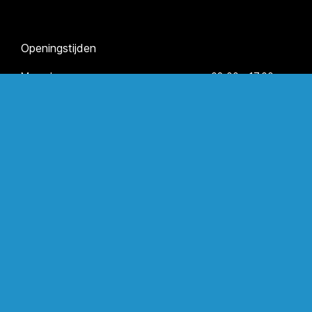
Openingstijden
Maandag
08.00 - 17.00 uur
Dinsdag
08.00 - 17.00 uur
Woensdag
08.00 - 17.00 uur
Donderdag
08.00 - 17.00 uur
Vrijdag
08.00 - 17.00 uur
Zaterdag
op afspraak
Zondag
gesloten
Navigatie
Home
Materiaal en techniek
Over ons
Onze toepassingen