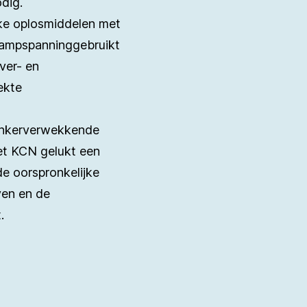
odig.
ke oplosmiddelen met
dampspanninggebruikt
ever- en
ekte
ankerverwekkende
het KCN gelukt een
de oorspronkelijke
ven en de
t.