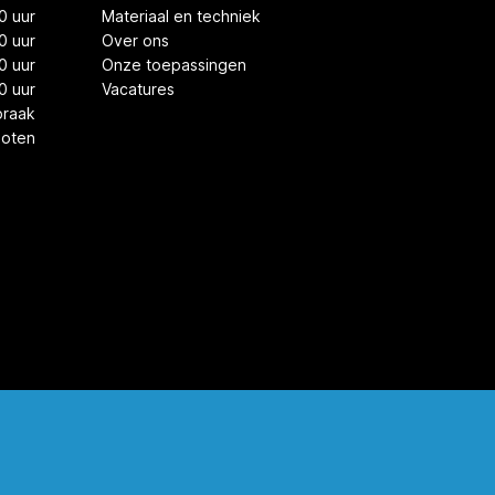
0 uur
Materiaal en techniek
0 uur
Over ons
0 uur
Onze toepassingen
0 uur
Vacatures
praak
loten