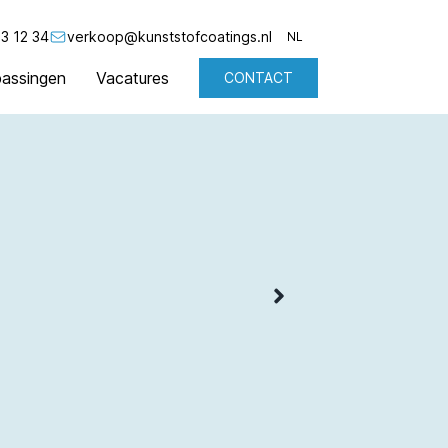
3 12 34
verkoop@kunststofcoatings.nl
NL
assingen
Vacatures
CONTACT
NL
EN