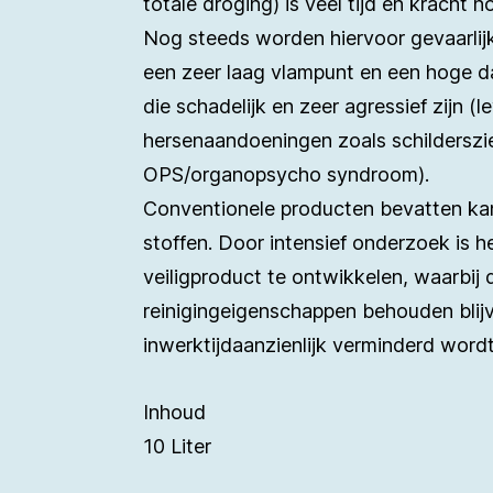
totale droging) is veel tijd en kracht n
Nog steeds worden hiervoor gevaarlij
een zeer laag vlampunt en een hoge 
die schadelijk en zeer agressief zijn (l
hersenaandoeningen zoals schilderszi
OPS/organopsycho syndroom).
Conventionele producten bevatten k
stoffen. Door intensief onderzoek is 
veiligproduct te ontwikkelen, waarbij 
reinigingeigenschappen behouden blij
inwerktijdaanzienlijk verminderd word
Inhoud
10 Liter