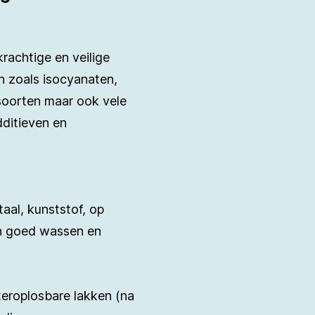
krachtige en veilige
en zoals isocyanaten,
 soorten maar ook vele
dditieven en
aal, kunststof, op
n goed wassen en
teroplosbare lakken (na