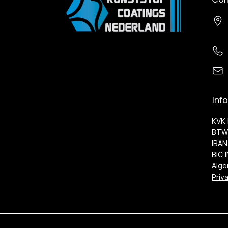
Inf
KVK 
BTW 
IBAN
BIC 
Alge
Priv