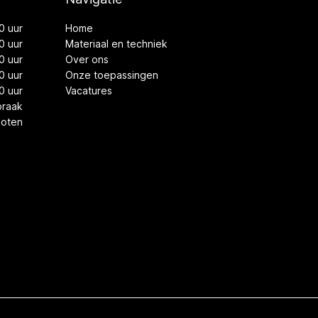
0 uur
Home
0 uur
Materiaal en techniek
0 uur
Over ons
0 uur
Onze toepassingen
0 uur
Vacatures
praak
loten