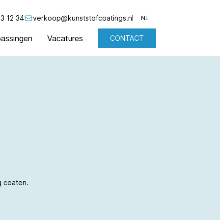
3 12 34
verkoop@kunststofcoatings.nl
NL
assingen
Vacatures
CONTACT
NL
EN
g coaten.