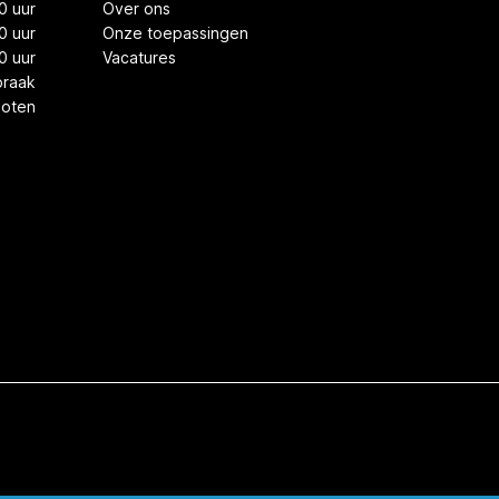
0 uur
Over ons
0 uur
Onze toepassingen
0 uur
Vacatures
praak
loten