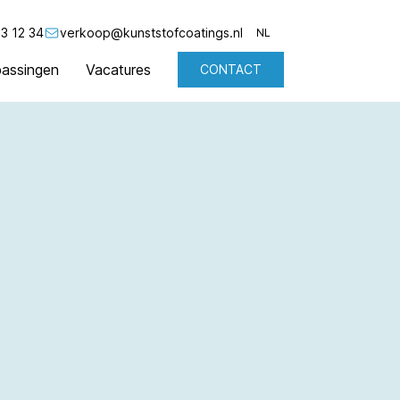
3 12 34
verkoop@kunststofcoatings.nl
NL
assingen
Vacatures
CONTACT
NL
EN