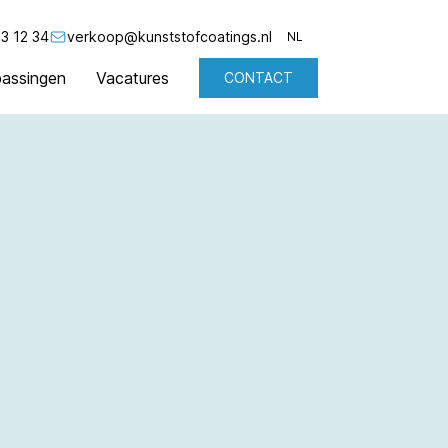
3 12 34
verkoop@kunststofcoatings.nl
NL
assingen
Vacatures
CONTACT
NL
EN