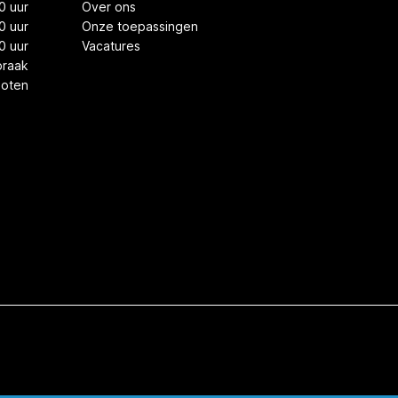
0 uur
Over ons
0 uur
Onze toepassingen
0 uur
Vacatures
praak
loten