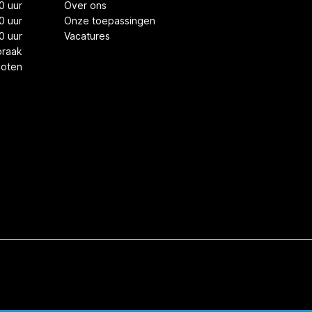
0 uur
Over ons
0 uur
Onze toepassingen
0 uur
Vacatures
praak
loten