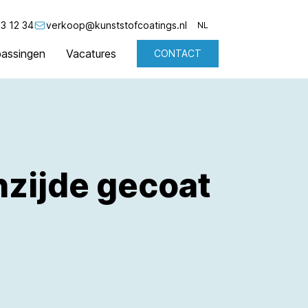
3 12 34
verkoop@kunststofcoatings.nl
NL
assingen
Vacatures
CONTACT
NL
EN
nzijde gecoat