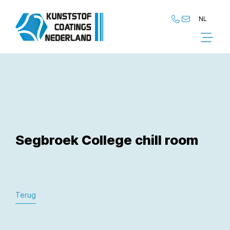
NL
NL
EN
Segbroek College chill room
Terug