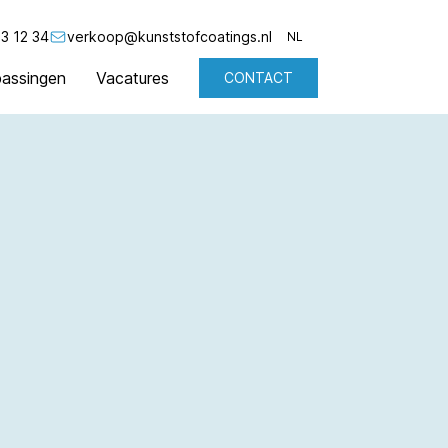
3 12 34
verkoop@kunststofcoatings.nl
NL
assingen
Vacatures
CONTACT
NL
EN