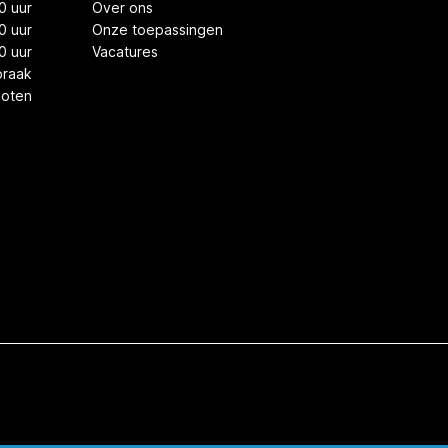
0 uur
Over ons
0 uur
Onze toepassingen
0 uur
Vacatures
praak
loten