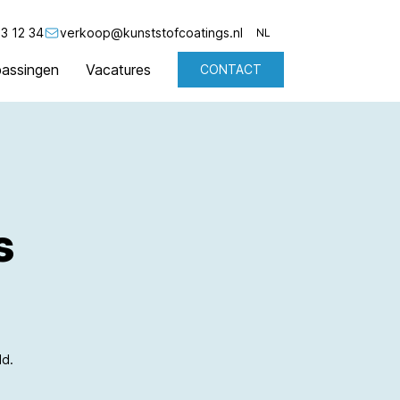
3 12 34
verkoop@kunststofcoatings.nl
NL
assingen
Vacatures
CONTACT
NL
EN
s
ld.