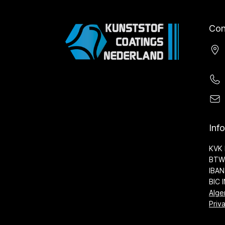
Con
Inf
KVK 
BTW 
IBAN
BIC 
Alge
Priv