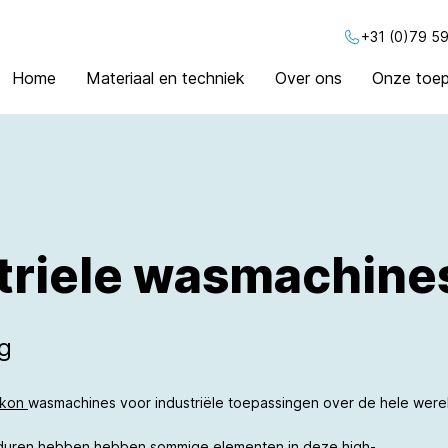
+31 (0)79 59
Home
Materiaal en techniek
Over ons
Onze toep
triele wasmachine
ng
ikon
wasmachines voor industriële toepassingen over de hele were
duren hebben hebben sommige elementen in deze high-