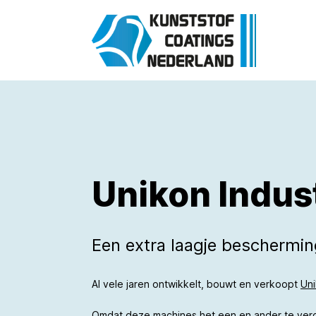
Unikon Indus
Een extra laagje beschermi
Al vele jaren ontwikkelt, bouwt en verkoopt
Un
Omdat deze machines het een en ander te ver