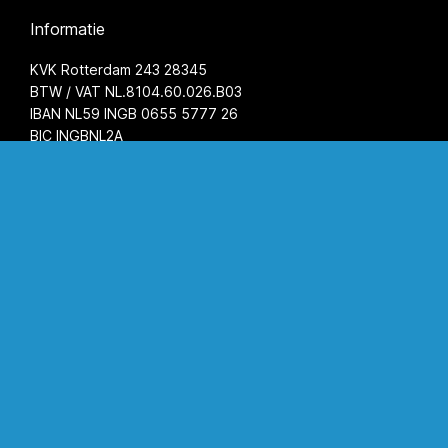
Informatie
KVK Rotterdam 243 28345
BTW / VAT NL.8104.60.026.B03
IBAN NL59 INGB 0655 5777 26
BIC INGBNL2A
Algemene voorwaarden
Privacyverklaring
Openingstijden
Maandag
08.00 - 17.00 uur
Dinsdag
08.00 - 17.00 uur
Woensdag
08.00 - 17.00 uur
Donderdag
08.00 - 17.00 uur
Vrijdag
08.00 - 17.00 uur
Zaterdag
op afspraak
Zondag
gesloten