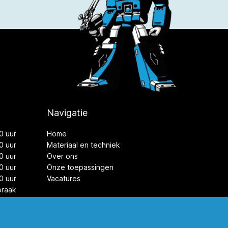
Navigatie
0 uur
Home
0 uur
Materiaal en techniek
0 uur
Over ons
0 uur
Onze toepassingen
0 uur
Vacatures
praak
loten