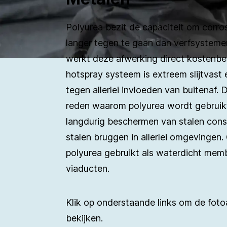
Polyurea bezit de capaciteit om corro
langer tegen te gaan dan verfsysteme
werkt deze afwerking direct kostenbe
hotspray systeem is extreem slijtvast
tegen allerlei invloeden van buitenaf. 
reden waarom polyurea wordt gebruik
langdurig beschermen van stalen const
stalen bruggen in allerlei omgevingen
polyurea gebruikt als waterdicht me
viaducten.
Klik op onderstaande links om de fot
bekijken.