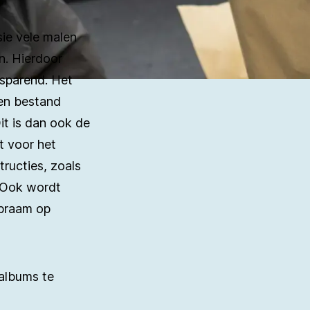
sie vele malen
n. Hierdoor
sparend. Het
 en bestand
Dit is dan ook de
t voor het
ructies, zoals
. Ook wordt
mbraam op
oalbums te