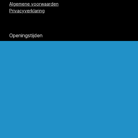
Algemene voorwaarden
Privacyverklaring
Openingstijden
Maandag
08.00 - 17.00 uur
Dinsdag
08.00 - 17.00 uur
Woensdag
08.00 - 17.00 uur
Donderdag
08.00 - 17.00 uur
Vrijdag
08.00 - 17.00 uur
Zaterdag
op afspraak
Zondag
gesloten
Navigatie
Home
Materiaal en techniek