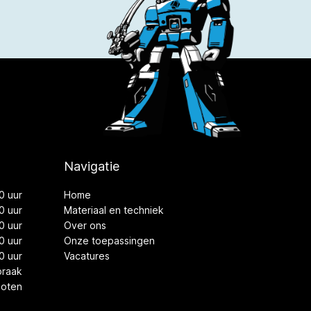
Navigatie
0 uur
Home
0 uur
Materiaal en techniek
0 uur
Over ons
0 uur
Onze toepassingen
0 uur
Vacatures
praak
loten