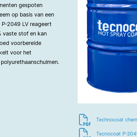
nenten gespoten
teem op basis van een
t P-2049 LV reageert
0% vaste stof en kan
oed voorbereide
elt voor het
 polyurethaanschuimen.
Technocoat chemisc
Tecnocoat P-204